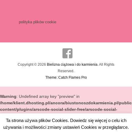
polityka plików cookie
Copyright © 2026
Bielizna ciążowa i do karmienia
. All Rights
Reserved.
Theme: Catch Flames Pro
Warning
: Undefined array key "preview" in
/home/klient.dhosting.pl/ancora/biustonoszdokarmienia.pl/publi
content/plugins/arscode-social-slider-free/arscode-social-
slider.php
on line
57
Ta strona używa plików Cookies. Dowiedz się więcej o celu ich
używania i możliwości zmiany ustawień Cookies w przeglądarce.
Warning
: Undefined array key "Enable" in