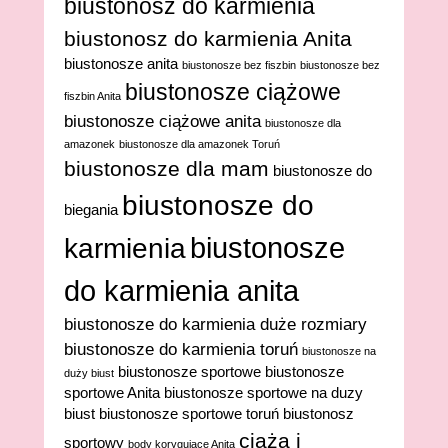
biustonosz do karmienia
biustonosz do karmienia Anita
biustonosze anita
biustonosze bez fiszbin
biustonosze bez
biustonosze ciążowe
fiszbin Anita
biustonosze ciążowe anita
biustonosze dla
amazonek
biustonosze dla amazonek Toruń
biustonosze dla mam
biustonosze do
biustonosze do
biegania
biustonosze
karmienia
do karmienia anita
biustonosze do karmienia duże rozmiary
biustonosze do karmienia toruń
biustonosze na
biustonosze sportowe
biustonosze
duży biust
sportowe Anita
biustonosze sportowe na duzy
biust
biustonosze sportowe toruń
biustonosz
ciąża i
sportowy
body korygujące Anita