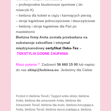
– profesjonalne biustonosze sportowe ( do
miseczki K)
– bielizna dla kobiet w ciąży i karmiących piersią
– stroje kąpielowe jednoczęściowe i dwuczęściowe
– bieliznę i stroje kąpielowe dla Pań po
mastektomii
Bielizna firmy Anita
została przebadana na
substancje szkodliwe i otrzymał
międzynarodowy
certyfikat Oeko-Tex
–
TEKSTYLIA GODNE ZAUFANIA
Masz pytania
?
Zadzwoń
56 660 15 00
lub napisz
do nas
sklep@kobieca.eu
Jesteśmy dla Ciebie.
Posted in
bielizna Toruń
|
Tagged
anita sklep
,
bielizna
Anita
,
bielizna dla amazonek Anita
,
bielizna dla
Amazonek Toruń
,
bielizna dla mam
,
bielizna korygująca
Anita
,
bielizna Toruń
,
bielizna wyszczuplająca
,
bielizna