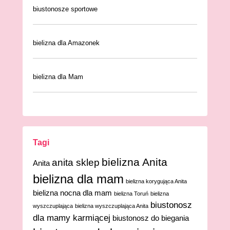
biustonosze sportowe
bielizna dla Amazonek
bielizna dla Mam
Tagi
bielizna Anita
anita sklep
Anita
bielizna dla mam
bielizna korygująca Anita
bielizna nocna dla mam
bielizna Toruń
bielizna
biustonosz
wyszczuplająca
bielizna wyszczuplająca Anita
dla mamy karmiącej
biustonosz do biegania