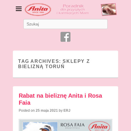
Bielizna ciążowa i do
Search
karmienia
Bielizna dla Mam
TAG ARCHIVES:
SKLEPY Z
BIELIZNĄ TORUŃ
Rabat na bieliznę Anita i Rosa
Faia
Posted on
25 maja 2021
by
ERJ