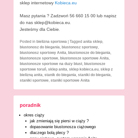
sklep internetowy
Kobieca.eu
Masz pytania ? Zadzwoń 56 660 15 00 lub napisz
do nas sklep@kobieca.eu.
Jesteśmy dla Ciebie.
Posted in
bielizna sportowa
|
Tagged
anita sklep
,
biustonosz do biegania
,
biustonosz sportowy
,
biustonosz sportowy Anita
,
biustonosze do biegania
,
biustonosze sportowe
,
biustonosze sportowe Anita
,
biustonosze sportowe na duzy biust
,
biustonosze
sportowe toruń
,
sklep anita
,
sklep kobieca.eu
,
sklep z
bielizną anita
,
stanik do biegania
,
staniki do biegania
,
staniki sportowe
,
staniki sportowe Anita
poradnik
okres ciąży
jak zmieniają się piersi w ciąży ?
dopasowanie biustonosza ciążowego
dlaczego bolą plecy ?