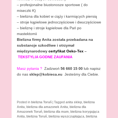
– profesjonalne biustonosze sportowe ( do
miseczki K)
– bielizna dla kobiet w ciąży i karmiących piersią
– stroje kąpielowe jednoczęściowe i dwuczęściowe
– bieliznę i stroje kąpielowe dla Pań po
mastektomii
Bielizna firmy Anita
została przebadana na
substancje szkodliwe i otrzymał
międzynarodowy
certyfikat Oeko-Tex
–
TEKSTYLIA GODNE ZAUFANIA
Masz pytania
?
Zadzwoń
56 660 15 00
lub napisz
do nas
sklep@kobieca.eu
Jesteśmy dla Ciebie.
Posted in
bielizna Toruń
|
Tagged
anita sklep
,
bielizna
Anita
,
bielizna dla amazonek Anita
,
bielizna dla
Amazonek Toruń
,
bielizna dla mam
,
bielizna korygująca
Anita
,
bielizna Toruń
,
bielizna wyszczuplająca
,
bielizna