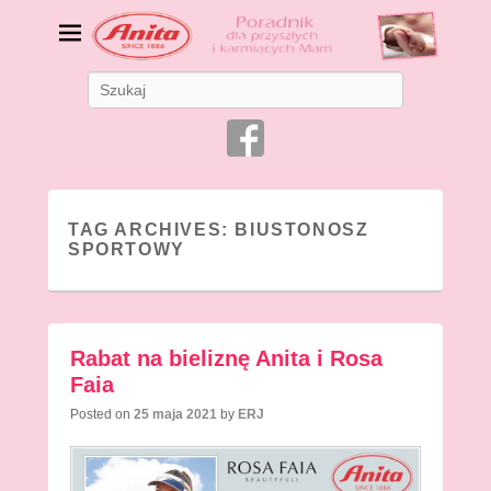
Bielizna ciążowa i do
Search
karmienia
Bielizna dla Mam
TAG ARCHIVES:
BIUSTONOSZ
SPORTOWY
Rabat na bieliznę Anita i Rosa
Faia
Posted on
25 maja 2021
by
ERJ