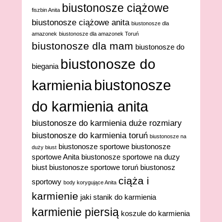
biustonosze ciążowe
fiszbin Anita
biustonosze ciążowe anita
biustonosze dla
amazonek
biustonosze dla amazonek Toruń
biustonosze dla mam
biustonosze do
biustonosze do
biegania
biustonosze
karmienia
do karmienia anita
biustonosze do karmienia duże rozmiary
biustonosze do karmienia toruń
biustonosze na
biustonosze sportowe
biustonosze
duży biust
sportowe Anita
biustonosze sportowe na duzy
biust
biustonosze sportowe toruń
biustonosz
ciąża i
sportowy
body korygujące Anita
karmienie
jaki stanik do karmienia
karmienie piersią
koszule do karmienia