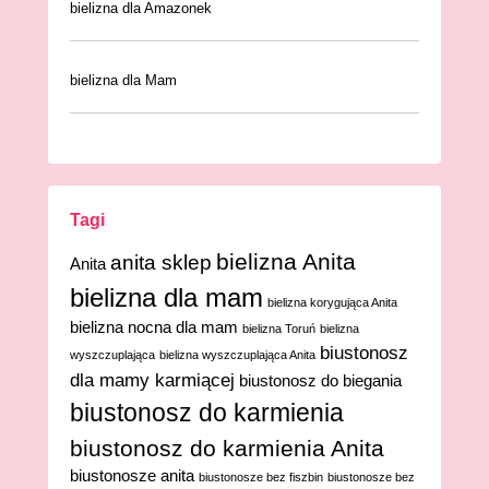
bielizna dla Amazonek
bielizna dla Mam
Tagi
bielizna Anita
anita sklep
Anita
bielizna dla mam
bielizna korygująca Anita
bielizna nocna dla mam
bielizna Toruń
bielizna
biustonosz
wyszczuplająca
bielizna wyszczuplająca Anita
dla mamy karmiącej
biustonosz do biegania
biustonosz do karmienia
biustonosz do karmienia Anita
biustonosze anita
biustonosze bez fiszbin
biustonosze bez