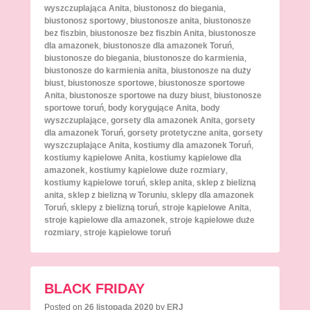
wyszczuplająca Anita
,
biustonosz do biegania
,
biustonosz sportowy
,
biustonosze anita
,
biustonosze
bez fiszbin
,
biustonosze bez fiszbin Anita
,
biustonosze
dla amazonek
,
biustonosze dla amazonek Toruń
,
biustonosze do biegania
,
biustonosze do karmienia
,
biustonosze do karmienia anita
,
biustonosze na duży
biust
,
biustonosze sportowe
,
biustonosze sportowe
Anita
,
biustonosze sportowe na duzy biust
,
biustonosze
sportowe toruń
,
body korygujące Anita
,
body
wyszczuplające
,
gorsety dla amazonek Anita
,
gorsety
dla amazonek Toruń
,
gorsety protetyczne anita
,
gorsety
wyszczuplające Anita
,
kostiumy dla amazonek Toruń
,
kostiumy kąpielowe Anita
,
kostiumy kąpielowe dla
amazonek
,
kostiumy kąpielowe duże rozmiary
,
kostiumy kąpielowe toruń
,
sklep anita
,
sklep z bielizną
anita
,
sklep z bielizną w Toruniu
,
sklepy dla amazonek
Toruń
,
sklepy z bielizną toruń
,
stroje kąpielowe Anita
,
stroje kąpielowe dla amazonek
,
stroje kąpielowe duże
rozmiary
,
stroje kąpielowe toruń
BLACK FRIDAY
Posted on
26 listopada 2020
by
ERJ