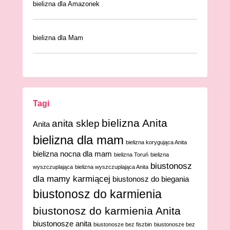
bielizna dla Amazonek
bielizna dla Mam
Tagi
bielizna Anita
anita sklep
Anita
bielizna dla mam
bielizna korygująca Anita
bielizna nocna dla mam
bielizna Toruń
bielizna
biustonosz
wyszczuplająca
bielizna wyszczuplająca Anita
dla mamy karmiącej
biustonosz do biegania
biustonosz do karmienia
biustonosz do karmienia Anita
biustonosze anita
biustonosze bez fiszbin
biustonosze bez