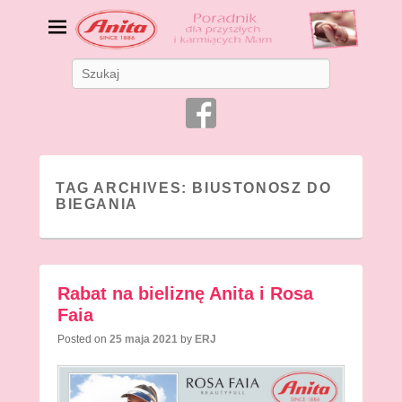
Bielizna ciążowa i do
Search
karmienia
Bielizna dla Mam
TAG ARCHIVES:
BIUSTONOSZ DO
BIEGANIA
Rabat na bieliznę Anita i Rosa
Faia
Posted on
25 maja 2021
by
ERJ