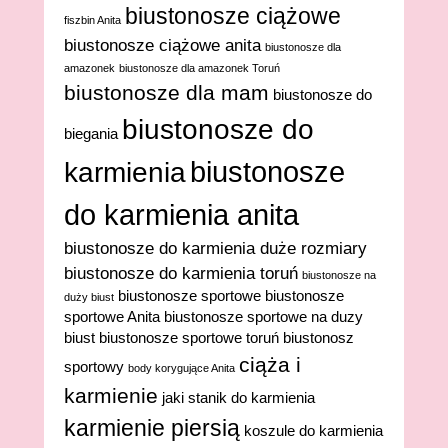
biustonosze ciążowe
fiszbin Anita
biustonosze ciążowe anita
biustonosze dla
amazonek
biustonosze dla amazonek Toruń
biustonosze dla mam
biustonosze do
biustonosze do
biegania
biustonosze
karmienia
do karmienia anita
biustonosze do karmienia duże rozmiary
biustonosze do karmienia toruń
biustonosze na
biustonosze sportowe
biustonosze
duży biust
sportowe Anita
biustonosze sportowe na duzy
biust
biustonosze sportowe toruń
biustonosz
ciąża i
sportowy
body korygujące Anita
karmienie
jaki stanik do karmienia
karmienie piersią
koszule do karmienia