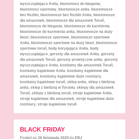
wyszczuplająca Anita
,
biustonosz do biegania
,
biustonosz sportowy
,
biustonosze anita
,
biustonosze
bez fiszbin
,
biustonosze bez fiszbin Anita
,
biustonosze
dla amazonek
,
biustonosze dla amazonek Toruń
,
biustonosze do biegania
,
biustonosze do karmienia
,
biustonosze do karmienia anita
,
biustonosze na duży
biust
,
biustonosze sportowe
,
biustonosze sportowe
Anita
,
biustonosze sportowe na duzy biust
,
biustonosze
sportowe toruń
,
body korygujące Anita
,
body
wyszczuplające
,
gorsety dla amazonek Anita
,
gorsety
dla amazonek Toruń
,
gorsety protetyczne anita
,
gorsety
wyszczuplające Anita
,
kostiumy dla amazonek Toruń
,
kostiumy kąpielowe Anita
,
kostiumy kąpielowe dla
amazonek
,
kostiumy kąpielowe duże rozmiary
,
kostiumy kąpielowe toruń
,
sklep anita
,
sklep z bielizną
anita
,
sklep z bielizną w Toruniu
,
sklepy dla amazonek
Toruń
,
sklepy z bielizną toruń
,
stroje kąpielowe Anita
,
stroje kąpielowe dla amazonek
,
stroje kąpielowe duże
rozmiary
,
stroje kąpielowe toruń
BLACK FRIDAY
Posted on
26 listopada 2020
by
ERJ