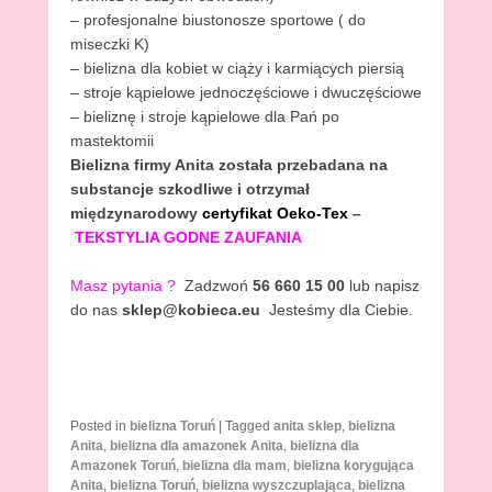
– profesjonalne biustonosze sportowe ( do
miseczki K)
– bielizna dla kobiet w ciąży i karmiących piersią
– stroje kąpielowe jednoczęściowe i dwuczęściowe
– bieliznę i stroje kąpielowe dla Pań po
mastektomii
Bielizna firmy Anita
została przebadana na
substancje szkodliwe i otrzymał
międzynarodowy
certyfikat Oeko-Tex
–
TEKSTYLIA GODNE ZAUFANIA
Masz pytania
?
Zadzwoń
56 660 15 00
lub napisz
do nas
sklep@kobieca.eu
Jesteśmy dla Ciebie.
Posted in
bielizna Toruń
|
Tagged
anita sklep
,
bielizna
Anita
,
bielizna dla amazonek Anita
,
bielizna dla
Amazonek Toruń
,
bielizna dla mam
,
bielizna korygująca
Anita
,
bielizna Toruń
,
bielizna wyszczuplająca
,
bielizna