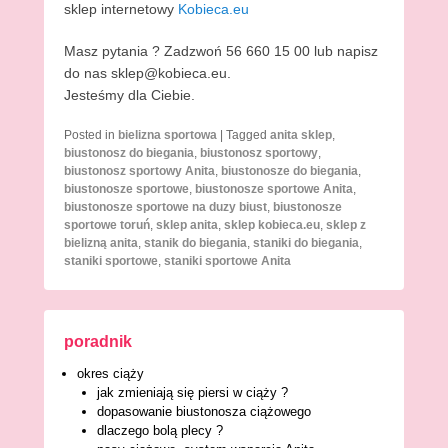
sklep internetowy
Kobieca.eu
Masz pytania ? Zadzwoń 56 660 15 00 lub napisz
do nas sklep@kobieca.eu.
Jesteśmy dla Ciebie.
Posted in
bielizna sportowa
|
Tagged
anita sklep
,
biustonosz do biegania
,
biustonosz sportowy
,
biustonosz sportowy Anita
,
biustonosze do biegania
,
biustonosze sportowe
,
biustonosze sportowe Anita
,
biustonosze sportowe na duzy biust
,
biustonosze
sportowe toruń
,
sklep anita
,
sklep kobieca.eu
,
sklep z
bielizną anita
,
stanik do biegania
,
staniki do biegania
,
staniki sportowe
,
staniki sportowe Anita
poradnik
okres ciąży
jak zmieniają się piersi w ciąży ?
dopasowanie biustonosza ciążowego
dlaczego bolą plecy ?