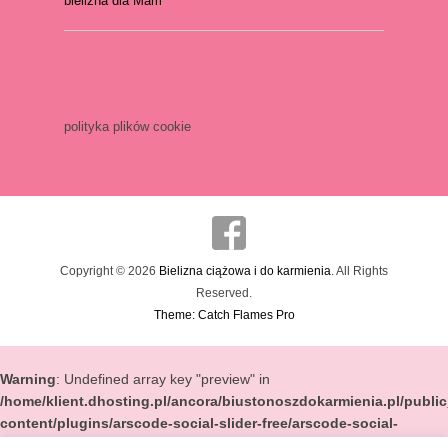
bielizna dla Mam
polityka plików cookie
Copyright © 2026
Bielizna ciążowa i do karmienia
. All Rights
Reserved.
Theme: Catch Flames Pro
Warning
: Undefined array key "preview" in
/home/klient.dhosting.pl/ancora/biustonoszdokarmienia.pl/publi
content/plugins/arscode-social-slider-free/arscode-social-
slider.php
on line
57