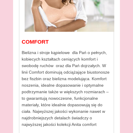
l
i
s
t
o
p
a
COMFORT
d
Bielizna i stroje kąpielowe dla Pań o pełnych,
a
kobiecych kształtach ceniących komfort i
2
swobodę ruchów oraz dla Pań dojrzałych. W
0
linii Comfort dominują odciążające biustonosze
1
bez fiszbin oraz bielizna modelująca. Komfort
3
noszenia, idealne dopasowanie i optymalne
b
podtrzymanie także w większych rozmiarach –
y
to gwarantują nowoczesne, funkcjonalne
E
materiały, które idealnie dopasowują się do
R
ciała. Najwyższej jakości wykonanie nawet w
J
najdrobniejszych detalach świadczy o
najwyższej jakości kolekcji Anita comfort