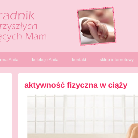
o karmienia
irma Anita
kolekcje Anita
kontakt
sklep internetowy
aktywność fizyczna w ciąży
P
o
s
t
e
d