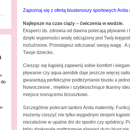
Zapoznaj się z ofertą biustonoszy sportowych Anita 
Najlepsze na czas ciąży – ćwiczenia w wodzie.
Eksperci ds. zdrowia od dawna polecają pływanie i t
dzięki wyporności wody odciążony jest Twój kręgosłu
rozluźnione. Przestajesz odczuwać swoją wagę . A g
Twoje dziecko.
a
Ciesząc się kąpielą zapewnij sobie komfort i elega
pływanie czy aqua-aerobik daje jeszcze więcej rad
ca
gwarantują perfekcyjne podtrzymanie biustu a jed
 do
Nowoczesne , miękkie i szybkoschnące tkaniny idea
miejsce rosnącemu brzuszkowi.
Szczególnie polecam tankini Anita maternity. Funkc
in
możemy cieszyć nie tylko wygodnym strojem kąpiel
niezależnie w upalne dni do spodni czy spódnicy. 
który doskonale podtrzymuje również duży biust ni