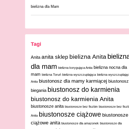
bielizna dla Mam
Tagi
bielizn
bielizna Anita
anita sklep
Anita
dla mam
bielizna nocna dla
bielizna korygująca Anita
mam
bielizna Toruń
bielizna wyszczuplająca
bielizna wyszczuplają
biustonosz dla mamy karmiącej
biustonosz
Anita
biustonosz do karmienia
biegania
biustonosz do karmienia Anita
biustonosze anita
biustonosze bez fiszbin
biustonosze bez fiszb
biustonosze ciążowe
biustonosze
Anita
ciążowe anita
biustonosze dla amazonek
biustonosze dla