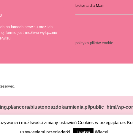
bielizna dla Mam
8
ch na łamach serwisu oraz ich
nej formie jest możliwe wyłącznie
erwisu.
polityka plików cookie
 Reserved.
ing.pl/ancora/biustonoszdokarmienia.pl/public_html/wp-cont
h używania i możliwości zmiany ustawień Cookies w przeglądarce. Ko
ing.pl/ancora/biustonoszdokarmienia.pl/public_html/wp-conte
ustawieniami przeglądarki.
Więcej ...
Zamknij