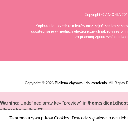
Copyright © ANCORA 201
Kopiowanie, przedruk tekstów oraz zdjęć zamieszczony
udostępnianie w mediach elektronicznych jak również w in
za pisemną zgodą właściciela s
Copyright © 2026
Bielizna ciążowa i do karmienia
. All Rights
Warning
: Undefined array key "preview" in
/home/klient.dhost
slider.php
on line
57
Ta strona używa plików Cookies. Dowiedz się więcej o celu ic
Warning
: Undefined array key "Enable" in
/home/klient.dhost