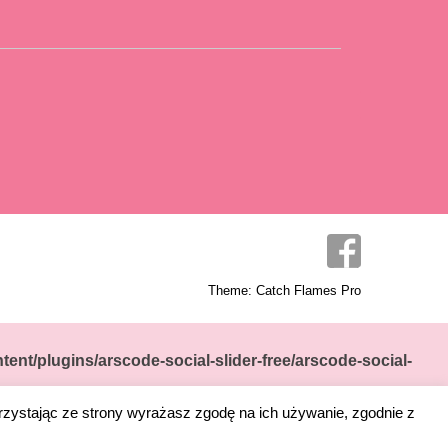
Theme: Catch Flames Pro
ent/plugins/arscode-social-slider-free/arscode-social-
rzystając ze strony wyrażasz zgodę na ich używanie, zgodnie z
nt/plugins/arscode-social-slider-free/arscode-social-