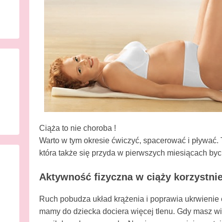
o
n
1
3
s
t
y
c
z
n
Ciąża to nie choroba !
i
Warto w tym okresie ćwiczyć, spacerować i pływać. 
a
która także się przyda w pierwszych miesiącach by
2
0
Aktywność fizyczna w ciąży korzystnie
1
4
Ruch pobudza układ krążenia i poprawia ukrwienie
b
mamy do dziecka dociera więcej tlenu. Gdy masz więc
y