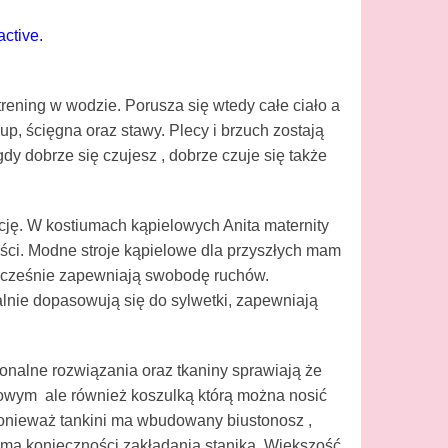
active.
rening w wodzie. Porusza się wtedy całe ciało a
p, ścięgna oraz stawy. Plecy i brzuch zostają
dy dobrze się czujesz , dobrze czuje się także
ncję. W kostiumach kąpielowych Anita maternity
ości. Modne stroje kąpielowe dla przyszłych mam
nocześnie zapewniają swobodę ruchów.
lnie dopasowują się do sylwetki, zapewniają
jonalne rozwiązania oraz tkaniny sprawiają że
owym ale również koszulką którą można nosić
Ponieważ tankini ma wbudowany biustonosz ,
e ma konieczności zakładania stanika. Większość