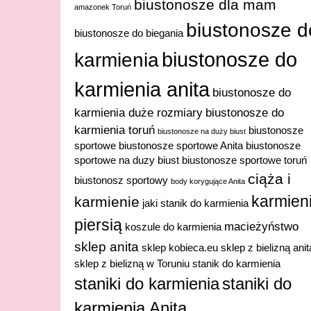
biustonosze dla mam
amazonek Toruń
biustonosze d
biustonosze do biegania
biustonosze do
karmienia
karmienia anita
biustonosze do
karmienia duże rozmiary
biustonosze do
karmienia toruń
biustonosze
biustonosze na duży biust
sportowe
biustonosze sportowe Anita
biustonosze
sportowe na duzy biust
biustonosze sportowe toruń
ciąża i
biustonosz sportowy
body korygujące Anita
karmien
karmienie
jaki stanik do karmienia
piersią
macieżyństwo
koszule do karmienia
sklep anita
sklep kobieca.eu
sklep z bielizną anit
sklep z bielizną w Toruniu
stanik do karmienia
staniki do karmienia
staniki do
karmienia Anita