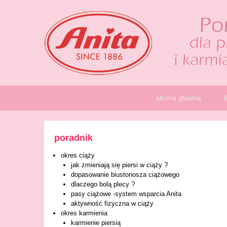
Bielizna ciążowa i d
Bielizna dla Mam
Primary
Skip
Skip
strona główna
f
menu
to
to
primary
secondary
content
content
poradnik
okres ciąży
jak zmieniają się piersi w ciąży ?
dopasowanie biustonosza ciążowego
dlaczego bolą plecy ?
pasy ciążowe -system wsparcia Anita
aktywność fizyczna w ciąży
okres karmienia
karmienie piersią