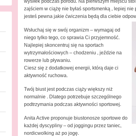
wysiłek podczas porodu. Na pierwszym miejscu stoi 
E
zajściem w ciążę nie byłaś sportsmenką , lepiej nie
R
jesteś pewna jakie ćwiczenia będą dla ciebie odpowi
J
Wsłuchaj się w swój organizm – wymagaj od
niego tylko tego, co sprawia Ci przyjemność.
Najlepiej skoncentruj się na sportach
wytrzymałościowych – chodzeniu , jeździe na
rowerze lub pływaniu.
Ciesz się z dodatkowej energii, którą daje ci
aktywność ruchowa.
Twój biust jest podczas ciąży większy niż
normalnie . Dlatego potrzebuje szczególnego
podtrzymania podczas aktywności sportowej.
Anita Active proponuje biustonosze sportowe do
każdej dyscypliny – od joggingu przez taniec,
nordicwolking aż po jogę.