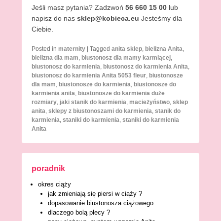
Jeśli masz pytania? Zadzwoń
56 660 15 00
lub
napisz do nas
sklep@kobieca.eu
Jesteśmy dla
Ciebie.
Posted in
maternity
|
Tagged
anita sklep
,
bielizna Anita
,
bielizna dla mam
,
biustonosz dla mamy karmiącej
,
biustonosz do karmienia
,
biustonosz do karmienia Anita
,
biustonosz do karmienia Anita 5053 fleur
,
biustonosze
dla mam
,
biustonosze do karmienia
,
biustonosze do
karmienia anita
,
biustonosze do karmienia duże
rozmiary
,
jaki stanik do karmienia
,
macieżyństwo
,
sklep
anita
,
sklepy z biustonoszami do karmienia
,
stanik do
karmienia
,
staniki do karmienia
,
staniki do karmienia
Anita
poradnik
okres ciąży
jak zmieniają się piersi w ciąży ?
dopasowanie biustonosza ciążowego
dlaczego bolą plecy ?