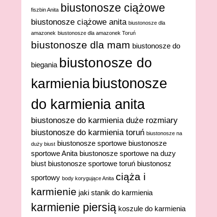
biustonosze ciążowe
fiszbin Anita
biustonosze ciążowe anita
biustonosze dla
amazonek
biustonosze dla amazonek Toruń
biustonosze dla mam
biustonosze do
biustonosze do
biegania
biustonosze
karmienia
do karmienia anita
biustonosze do karmienia duże rozmiary
biustonosze do karmienia toruń
biustonosze na
biustonosze sportowe
biustonosze
duży biust
sportowe Anita
biustonosze sportowe na duzy
biust
biustonosze sportowe toruń
biustonosz
ciąża i
sportowy
body korygujące Anita
karmienie
jaki stanik do karmienia
karmienie piersią
koszule do karmienia