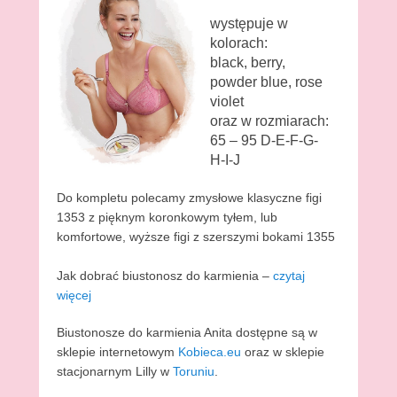
występuje w
kolorach:
black, berry,
powder blue, rose
violet
oraz w rozmiarach:
65 – 95 D-E-F-G-
H-I-J
Do kompletu polecamy zmysłowe klasyczne figi
1353 z pięknym koronkowym tyłem, lub
komfortowe, wyższe figi z szerszymi bokami 1355
Jak dobrać biustonosz do karmienia –
czytaj
więcej
Biustonosze do karmienia Anita dostępne są w
sklepie internetowym
Kobieca.eu
oraz w sklepie
stacjonarnym Lilly w
Toruniu
.