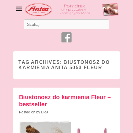
Bielizna ciążowa i do
Search
karmienia
Bielizna dla Mam
TAG ARCHIVES:
BIUSTONOSZ DO
KARMIENIA ANITA 5053 FLEUR
Biustonosz do karmienia Fleur –
bestseller
Posted on
by
ERJ