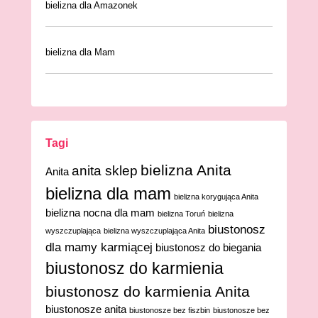
bielizna dla Amazonek
bielizna dla Mam
Tagi
bielizna Anita
anita sklep
Anita
bielizna dla mam
bielizna korygująca Anita
bielizna nocna dla mam
bielizna Toruń
bielizna
biustonosz
wyszczuplająca
bielizna wyszczuplająca Anita
dla mamy karmiącej
biustonosz do biegania
biustonosz do karmienia
biustonosz do karmienia Anita
biustonosze anita
biustonosze bez fiszbin
biustonosze bez