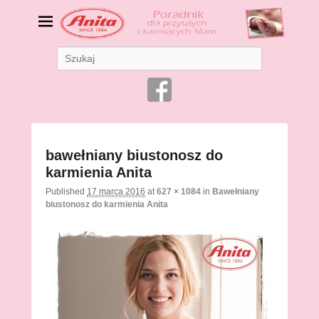
Bielizna ciążowa i do
Search
karmienia
Bielizna dla Mam
Image
bawełniany biustonosz do
navigatio
karmienia Anita
Published
17 marca 2016
at
627 × 1084
in
Bawełniany
biustonosz do karmienia Anita